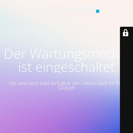
Der Wartungsmodus
ist eingeschaltet
Die Seite wird bald verfügbar sein. Vielen Dank für Ihre
Geduld!