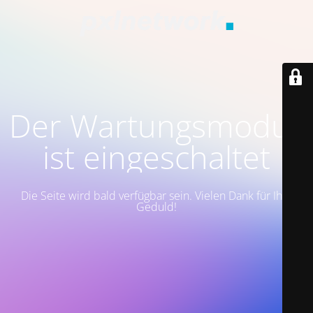
Der Wartungsmodus
ist eingeschaltet
Die Seite wird bald verfügbar sein. Vielen Dank für Ihre
Geduld!